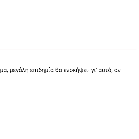
, μεγάλη επιδημία θα ενσκή­ψει∙ γι’ αυτό, αν