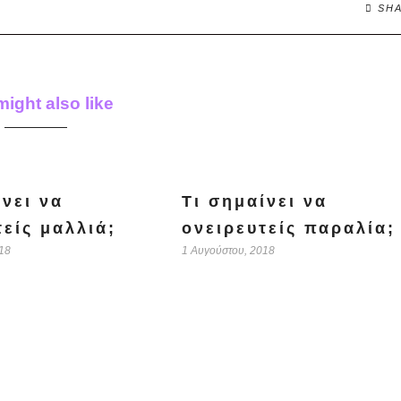
SH
ight also like
ίνει να
Τι σημαίνει να
τείς μαλλιά;
ονειρευτείς παραλία;
18
1 Αυγούστου, 2018