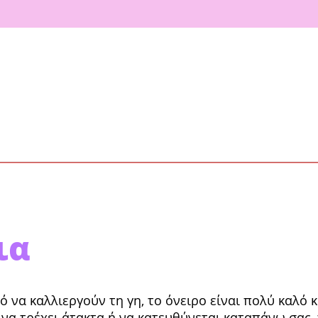
ια
ό να καλ­λιεργούν τη γη, το όνειρο είναι πολύ καλό 
ια να τρέχει άτακτα ή να κατευθύνεται καταπάνω σα