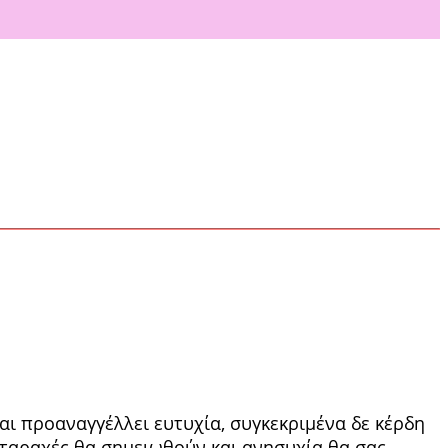
και προαναγγέλλει ευτυχία, συγκεκριμένα δε κέρδη
ς, ταραχές θα σημειωθούν και ανησυχία θα σας