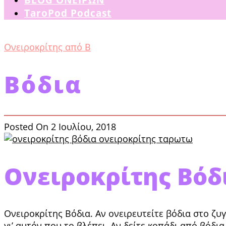
TaroPod Podcast
Ονειροκρίτης από Β
Βόδια
Posted On 2 Ιουλίου, 2018
Ονειροκρίτης Βόδ
Ονειροκρίτης Βόδια. Αν ονειρευτείτε βόδια στο ζυγ
γι’ αυτόν που το βλέπει. Αν δείτε κοπάδι από βό­δ