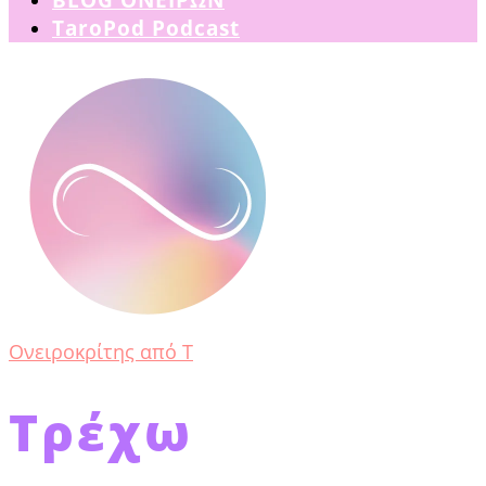
TaroPod Podcast
Ονειροκρίτης από Τ
Τρέχω