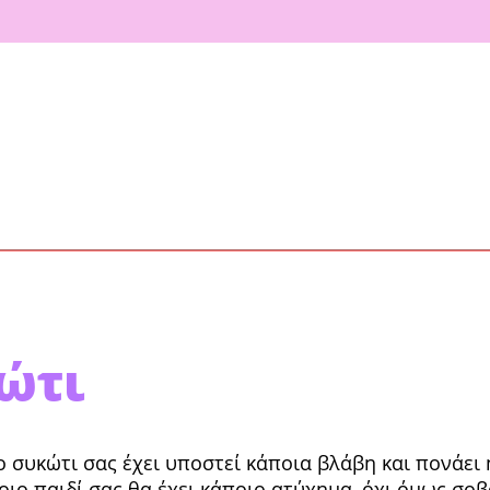
ώτι
ο συκώτι σας έχει υποστεί κάποια βλάβη και πονάει ή
άποιο παιδί σας θα έχει κάποιο ατύχημα, όχι όμως σο