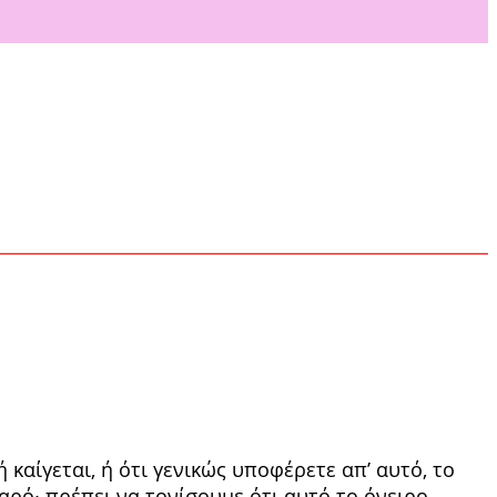
 καίγεται, ή ότι γενικώς υποφέρετε απ’ αυτό, το
βαρό∙ πρέπει να τονίσουμε ότι αυτό το όνειρο