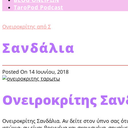
TaroPod Podcast
Ονειροκρίτης από Σ
Σανδάλια
Posted On 14 Ιουνίου, 2018
Ονειροκρίτης Σαν
Ονειροκρίτης Σανδάλια. Αν δείτε στον ύπνο σας ότι
φτώχια∙ αν είναι βρεγμένα και σκονισμένα, ση­μαίν