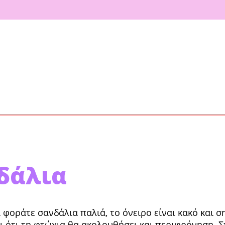
δάλια
 φοράτε σανδάλια παλιά, το όνειρο είναι κακό και σ
ει ότι τη φτώχια θα ακολουθήσει και περι­φρόνηση. 