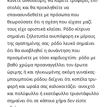
κάνετε ανθοδέσμη, θα λάβετε τρυφερές επι­
στολές και θα προκληθείτε να
επανασυνδεθείτε με πρόσωπα που
θεωρούσατε ότι η σχέση που εί­χατε μαζί
τους είχε οριστικά κλείσει. Ρόδο κί­τρινο
σημαίνει ζηλοτυπία ανυπόφορη εκ μέρους
της αγαπημένης σας∙ ρόδο λευκό σημαίνει
ότι θα αναβληθεί η συνάντηση που
προσμένετε με τόσο καρδιοχτύπι∙ ρόδο με
βαθύ χρώμα προαναγγέλ­λει τον έρωτα
ώριμης ή και ηλικιωμένης ακόμη γυναίκας∙
μπουμπούκι ρόδου δείχνει ότι κοπέλα τρυ­
φερή και ωραία σας καλοκοιτάζει∙ ανοιχτό
και πολύφυλλο ή εκατόφυλλο τριαντάφυλλο
σημαίνει ότι σε κάποια χήρα δεν είστε