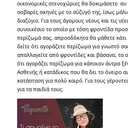
οικονομικές στε­νοχώριες θα δοκιμάσετε∙ αν 
σοβαρές σκη­νές με το σύζυγό της, ίσως μάλι
διαζύγιο. Για τους άγαμους νέους και τις νέε
συνοικέσιο το οποίο με τόση φροντίδα προσ
περίζωμά σας, απροσ­δόκητα θα μάθετε κάτι
δείτε ότι αγορά­ζετε περίζωμα για γνωστό σα
απαλλαγείτε από φροντί­δες και βάσανα, τα ο
ότι αγοράζει περί­ζωμα για κάποιον άντρα ξ
Ασθενής ή κατάδι­κος που θα δει το όνειρο α
κατάσταση για πολύ καιρό. Για τους γέροντε
για τα παιδιά τους.