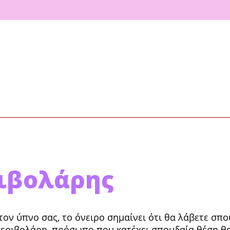
ριβολάρης
ον ύπνο σας, το όνειρο σημαίνει ότι θα λάβετε σπο
πε­ριβολάρη, πρόσωπο που κατέχει σπουδαία θέση θα