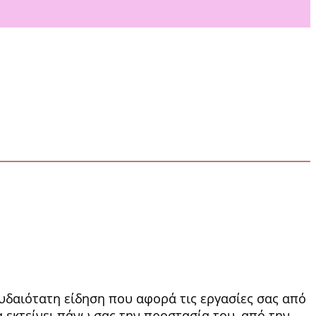
υδαιό­τατη είδηση που αφορά τις εργασίες σας από
 εκτείνει πάνω σας την προστασία του, από την