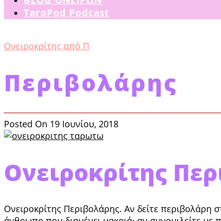
TaroPod Podcast
Ονειροκρίτης από Π
Περιβολάρης
Posted On 19 Ιουνίου, 2018
Ονειροκρίτης Πε
Ονειροκρίτης Περιβολάρης. Αν δείτε περιβολάρη στ
άν­θρωπο που διαμένει μακριά· αν συνομιλείτε με 