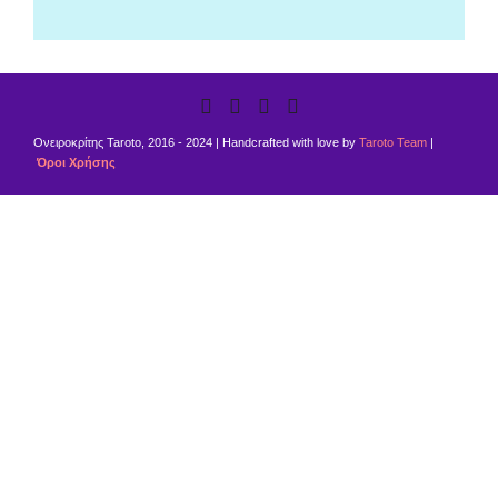
Ονειροκρίτης Taroto, 2016 - 2024 | Handcrafted with love by
Taroto Team
|
Όροι Χρήσης