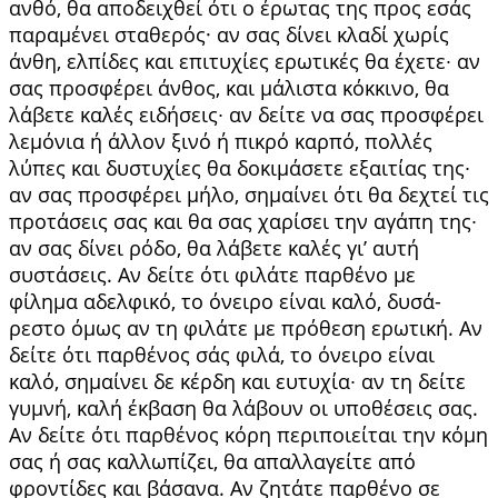
ανθό, θα αποδειχθεί ότι ο έρωτας της προς εσάς
παραμένει σταθερός· αν σας δίνει κλαδί χωρίς
άνθη, ελπίδες και επιτυχίες ερωτικές θα έχετε∙ αν
σας προσφέρει άνθος, και μάλιστα κόκκινο, θα
λάβετε καλές ειδήσεις∙ αν δείτε να σας προ­σφέρει
λεμόνια ή άλλον ξινό ή πικρό καρπό, πολ­λές
λύπες και δυστυχίες θα δοκιμάσετε εξαιτίας της∙
αν σας προσφέρει μήλο, σημαίνει ότι θα δε­χτεί τις
προτάσεις σας και θα σας χαρίσει την αγάπη της∙
αν σας δίνει ρόδο, θα λάβετε καλές γι’ αυτή
συστάσεις. Αν δείτε ότι φιλάτε παρθένο με
φίλημα αδελφικό, το όνειρο είναι καλό, δυσά­
ρεστο όμως αν τη φιλάτε με πρόθεση ερωτική. Αν
δείτε ότι παρθένος σάς φιλά, το όνειρο είναι
καλό, σημαίνει δε κέρδη και ευτυχία∙ αν τη δείτε
γυ­μνή, καλή έκβαση θα λάβουν οι υποθέσεις σας.
Αν δείτε ότι παρθένος κόρη περιποιείται την κόμη
σας ή σας καλλωπίζει, θα απαλλαγείτε από
φροντί­δες και βάσανα. Αν ζητάτε παρθένο σε