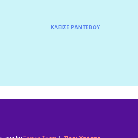
ΚΛΕΙΣΕ ΡΑΝΤΕΒΟΥ
h love by
Taroto Team
|
Όροι Χρήσης