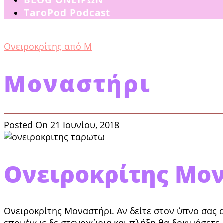
TaroPod Podcast
Ονειροκρίτης από Μ
Μοναστήρι
Posted On 21 Ιουνίου, 2018
Ονειροκρίτης Μο
Ονειροκρίτης Μοναστήρι. Αν δείτε στον ύπνο σας α
επομέ­νως δε στενοχώρια και πλήξη θα δοκιμάσετε. 