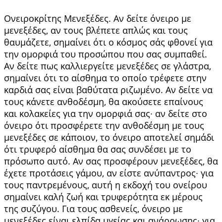
Ονειροκρίτης Μενεξέδες. Αν δείτε όνειρο με
μενεξέδες, αν τους βλέπετε απλώς και τους
θαυμάζετε, σημαί­νει ότι ο κόσμος σάς φθονεί για
την ομορφιά του προσώπου που σας συμπαθεί.
Αν δείτε πως καλ­λιεργείτε μενεξέδες σε γλάστρα,
σημαίνει ότι το αίσθημα το οποίο τρέφετε στην
καρδιά σας είναι βαθύτατα ριζωμένο. Αν δείτε να
τους κάνετε αν­θοδέσμη, θα ακούσετε επαίνους
και κολακείες για την ομορφιά σας∙ αν δείτε στο
όνειρο ότι προσφέρετε την ανθοδέσμη με τους
μενεξέδες σε κά­ποιον, το όνειρο αποτελεί σημάδι
ότι τρυφερό αί­σθημα θα σας συνδέσει με το
πρόσωπο αυτό. Αν σας προσφέρουν μενεξέδες, θα
έχετε προτάσεις γάμου, αν είστε ανύπαντρος∙ για
τους παντρεμέ­νους, αυτή η εκδοχή του ονείρου
σημαίνει καλή ζωή και τρυφερότητα εκ μέρους
της συζύγου. Για τους ασθενείς, όνειρο με
μενεξέδες είναι ελπίδα υγείας και ανάρρωσης∙ για