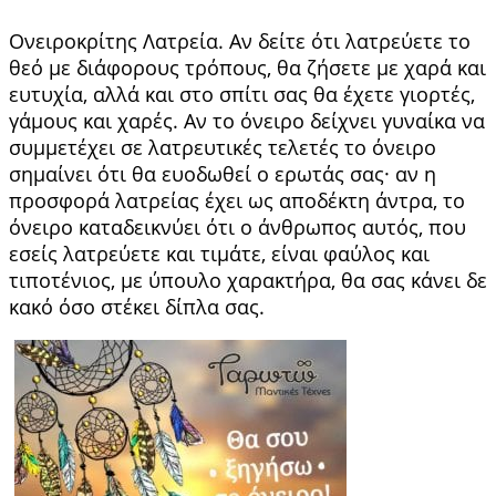
Ονειροκρίτης Λατρεία. Αν δείτε ότι λατρεύετε το
θεό με διά­φορους τρόπους, θα ζήσετε με χαρά και
ευτυχία, αλλά και στο σπίτι σας θα έχετε γιορτές,
γάμους και χαρές. Αν το όνειρο δείχνει γυναίκα να
συμ­μετέχει σε λατρευτικές τελετές το όνειρο
σημαί­νει ότι θα ευοδωθεί ο ερωτάς σας· αν η
προσφορά λατρείας έχει ως αποδέκτη άντρα, το
όνειρο κα­ταδεικνύει ότι ο άνθρωπος αυτός, που
εσείς λα­τρεύετε και τιμάτε, είναι φαύλος και
τιποτένιος, με ύπουλο χαρακτήρα, θα σας κάνει δε
κακό όσο στέ­κει δίπλα σας.