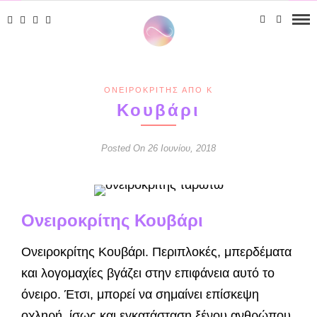
ΟΝΕΙΡΟΚΡΊΤΗΣ ΑΠΌ Κ
Κουβάρι
Posted On 26 Ιουνίου, 2018
Ονειροκρίτης Κουβάρι
Ονειροκρίτης Κουβάρι. Περιπλοκές, μπερδέματα
και λογομα­χίες βγάζει στην επιφάνεια αυτό το
όνειρο. Έτσι, μπορεί να σημαίνει επίσκεψη
οχληρή, ίσως και εγκατάσταση ξένου ανθρώπου