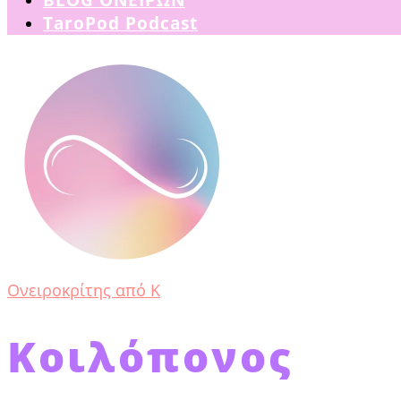
TaroPod Podcast
Ονειροκρίτης από Κ
Κοιλόπονος