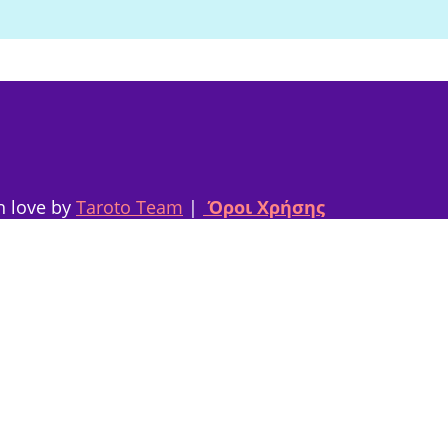
h love by
Taroto Team
|
Όροι Χρήσης