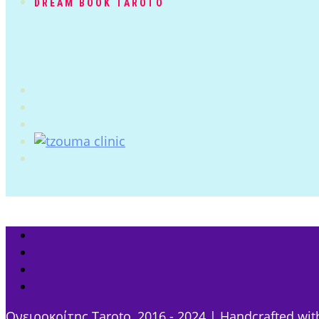
DREAM BOOK TAROTO
Ονειροκρίτης Taroto, 2016 - 2024 | Handcrafted wit