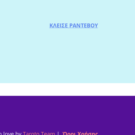
ΚΛΕΙΣΕ ΡΑΝΤΕΒΟΥ
h love by
Taroto Team
|
Όροι Χρήσης