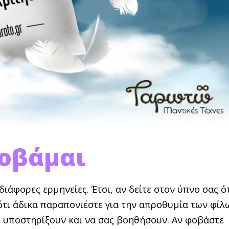
Φοβάμαι
ιάφορες ερμη­νείες. Έτσι, αν δείτε στον ύπνο σας ό
ότι άδικα πα­ραπονιέστε για την απροθυμία των φίλ
ας υποστη­ρίξουν και να σας βοηθήσουν. Αν φοβάστε