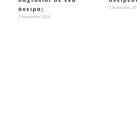
δαχτυλίδι σε ένα
ονειρευ
1 Αυγούστου, 20
όνειρο;
1 Αυγούστου, 2018