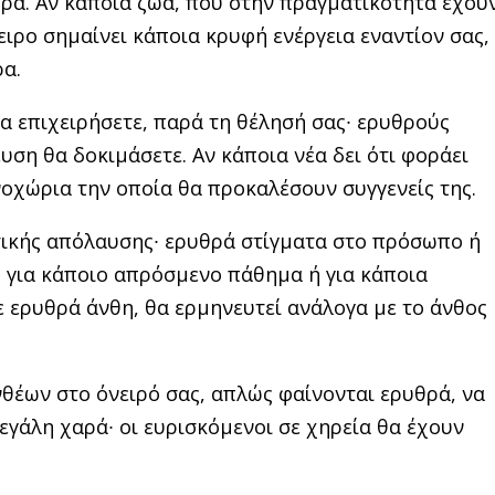
ορα. Αν κάποια ζώα, που στην πραγματικότητα έχου
νειρο σημαίνει κάποια κρυφή ενέργεια εναντίον σας,
ρα.
α επιχειρήσετε, παρά τη θέ­λησή σας∙ ερυθρούς
υση θα δοκιμάσετε. Αν κάποια νέα δει ότι φοράει
νοχώρια την οποία θα προκαλέ­σουν συγγενείς της.
τικής απόλαυσης∙ ερυθρά στίγματα στο πρόσωπο ή
 για κάποιο απρόσμενο πάθημα ή για κάποια
 ερυθρά άνθη, θα ερμηνευτεί ανάλογα με το άνθος
ανθέων στο όνειρό σας, απλώς φαίνονται ερυθρά, να
εγάλη χαρά∙ οι ευ­ρισκόμενοι σε χηρεία θα έχουν