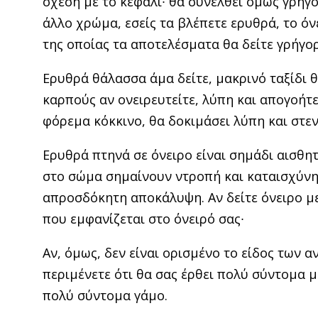
σχέση με το κεφάλι∙ θα συνέλθει όμως γρήγ
άλλο χρώμα, εσείς τα βλέ­πετε ερυθρά, το ό
της οποίας τα αποτελέ­σματα θα δείτε γρήγο
Ερυθρά θάλασσα άμα δείτε, μακρινό ταξίδι θ
καρπούς αν ονειρευτείτε, λύπη και απογοήτε
φόρεμα κόκκινο, θα δοκιμά­σει λύπη και στε
Ερυθρά πτηνά σε όνειρο είναι σημάδι αισθη
στο σώμα σημαίνουν ντροπή και καταισχύνη
απροσδόκητη αποκάλυψη. Αν δείτε όνειρο με
που εμφανίζεται στο όνειρό σας∙
Αν, όμως, δεν είναι ορισμένο το είδος των 
περιμένετε ότι θα σας έρθει πολύ σύντομα μ
πολύ σύντομα γάμο.