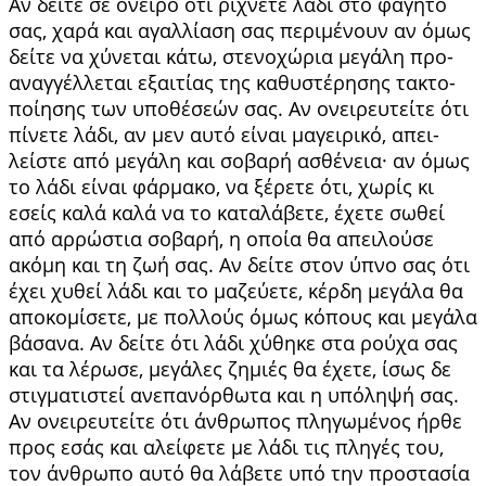
Αν δείτε σε όνειρο ότι ρίχνετε λάδι στο φαγητό
σας, χαρά και αγαλλίαση σας περιμένουν αν όμως
δείτε να χύνεται κάτω, στενοχώρια μεγάλη προ­
αναγγέλλεται εξαιτίας της καθυστέρησης τακτο­
ποίησης των υποθέσεών σας. Αν ονειρευτείτε ότι
πίνετε λάδι, αν μεν αυτό είναι μαγειρικό, απει­
λείστε από μεγάλη και σοβαρή ασθένεια· αν όμως
το λάδι είναι φάρμακο, να ξέρετε ότι, χω­ρίς κι
εσείς καλά καλά να το καταλάβετε, έχετε σωθεί
από αρρώστια σοβαρή, η οποία θα απει­λούσε
ακόμη και τη ζωή σας. Αν δείτε στον ύπνο σας ότι
έχει χυθεί λάδι και το μαζεύετε, κέρδη μεγάλα θα
αποκομίσετε, με πολλούς όμως κό­πους και μεγάλα
βάσανα. Αν δείτε ότι λάδι χύ­θηκε στα ρούχα σας
και τα λέρωσε, μεγάλες ζη­μιές θα έχετε, ίσως δε
στιγματιστεί ανεπανόρ­θωτα και η υπόληψή σας.
Αν ονειρευτείτε ότι άν­θρωπος πληγωμένος ήρθε
προς εσάς και αλεί­φετε με λάδι τις πληγές του,
τον άνθρωπο αυτό θα λάβετε υπό την προστασία