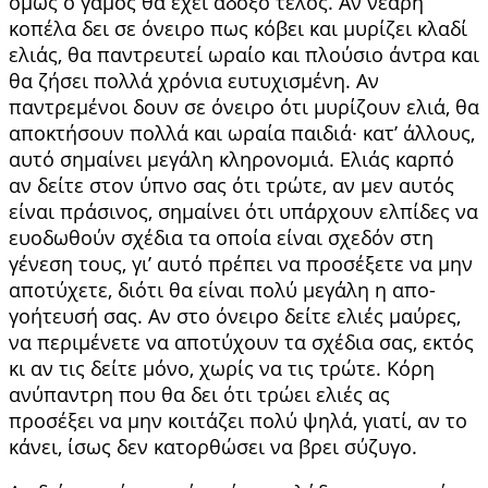
όμως ο γάμος θα έχει άδοξο τέλος. Αν νεαρή
κοπέλα δει σε όνειρο πως κόβει και μυρίζει κλαδί
ελιάς, θα παντρευτεί ωραίο και πλούσιο άντρα και
θα ζήσει πολλά χρόνια ευτυχισμένη. Αν
παντρεμέ­νοι δουν σε όνειρο ότι μυρίζουν ελιά, θα
απο­κτήσουν πολλά και ωραία παιδιά∙ κατ’ άλλους,
αυτό σημαίνει μεγάλη κληρονομιά. Ελιάς καρπό
αν δείτε στον ύπνο σας ότι τρώτε, αν μεν αυτός
είναι πράσινος, σημαίνει ότι υπάρχουν ελπίδες να
ευοδωθούν σχέδια τα οποία είναι σχεδόν στη
γένεση τους, γι’ αυτό πρέπει να προσέξετε να μην
αποτύχετε, διότι θα είναι πολύ μεγάλη η απο­
γοήτευσή σας. Αν στο όνειρο δείτε ελιές μαύ­ρες,
να περιμένετε να αποτύχουν τα σχέδια σας, εκτός
κι αν τις δείτε μόνο, χωρίς να τις τρώτε. Κόρη
ανύπαντρη που θα δει ότι τρώει ελιές ας
προσέξει να μην κοιτάζει πολύ ψηλά, γιατί, αν το
κάνει, ίσως δεν κατορθώσει να βρει σύζυγο.