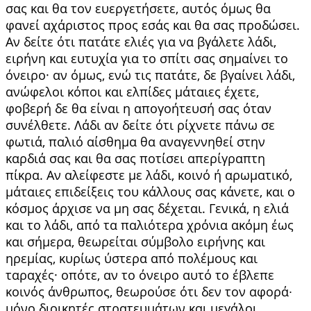
σας και θα τον ευεργετήσετε, αυτός όμως θα
φανεί αχάριστος προς εσάς και θα σας προδώσει.
Αν δείτε ότι πα­τάτε ελιές για να βγάλετε λάδι,
ειρήνη και ευ­τυχία για το σπίτι σας σημαίνει το
όνειρο· αν όμως, ενώ τις πατάτε, δε βγαίνει λάδι,
ανώφε­λοι κόποι και ελπίδες μάταιες έχετε,
φοβερή δε θα είναι η απογοήτευσή σας όταν
συνέλθετε. Λάδι αν δείτε ότι ρίχνετε πάνω σε
φωτιά, πα­λιό αίσθημα θα αναγεννηθεί στην
καρδιά σας και θα σας ποτίσει απερίγραπτη
πίκρα. Αν αλείφε­στε με λάδι, κοινό ή αρωματικό,
μάταιες επιδεί­ξεις του κάλλους σας κάνετε, και ο
κόσμος άρ­χισε να μη σας δέχεται. Γενικά, η ελιά
και το λάδι, από τα παλιότερα χρόνια ακόμη έως
και σήμερα, θεωρείται σύμβολο ειρήνης και
ηρεμίας, κυρίως ύστερα από πολέμους και
ταραχές· οπότε, αν το όνειρο αυτό το έβλεπε
κοινός άνθρωπος, θεωρούσε ότι δεν τον αφορά∙
μόνο δι­οικητές στρατευμάτων και μεγάλοι