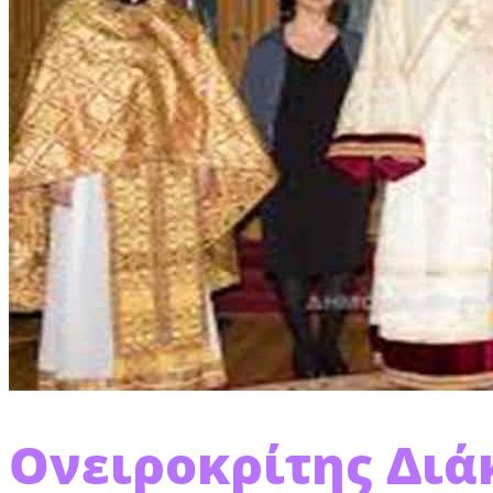
Ονειροκρίτης Διά