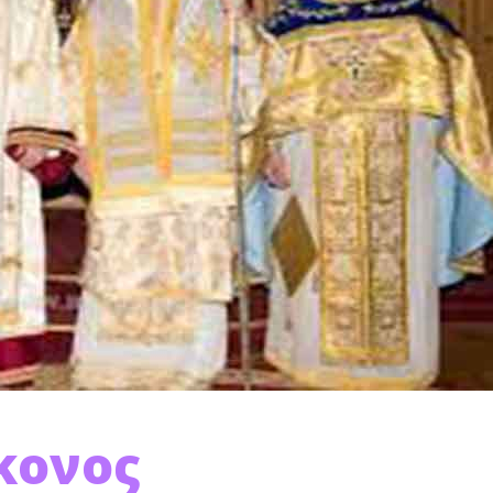
κονος