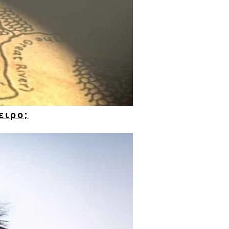
ειρο;