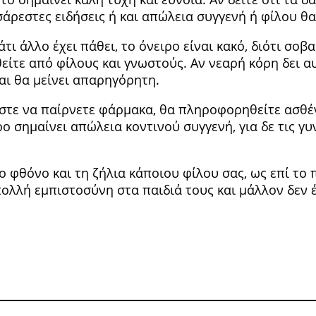
υσάρεστες ειδήσεις ή και απώλεια συγγενή ή φίλου θα
τι άλλο έχει πάθει, το όνειρο είναι κακό, διότι σοβ
ίτε από φί­λους και γνωστούς. Αν νεαρή κόρη δει αυ
και θα μείνει απαρηγόρητη.
εστε να παίρνετε φάρμακα, θα πληροφορηθείτε ασθέν
ρο σημαί­νει απώλεια κοντινού συγγενή, για δε τις γ
το φθόνο και τη ζήλια κάποιου φίλου σας, ως επί το
πολλή εμπιστοσύνη στα παιδιά τους και μάλλον δεν 