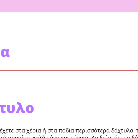
λα
χτυλο
έχετε στα χέρια ή στα πόδια περισσότερα δάχτυλα, τ
τό σημαίνει καλή τύχη και εύνοια. Αν δείτε ότι τα δ