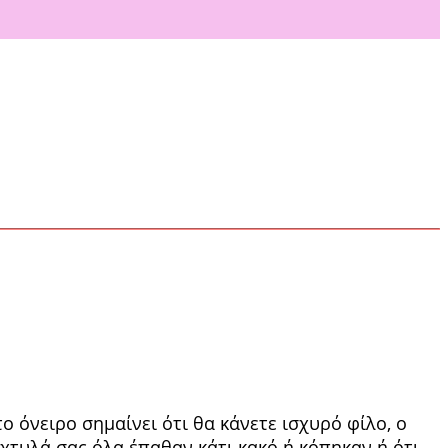
ο όνειρο σημαίνει ότι θα κάνετε ισχυρό φίλο, ο
άχτυλά σας όλα έπαθαν κάτι κακό ή κόπη­καν ή ότι