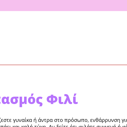
ασμός Φιλί
εστε γυ­ναίκα ή άντρα στο πρόσωπο, ενθάρρυνση για
πάει και καλή τύχη. Αν δείτε ότι φιλάτε συγγενή ή φ