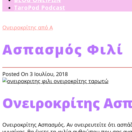
TaroPod Podcast
Ονειροκρίτης από Α
Ασπασμός Φιλί
Posted On 3 Ιουλίου, 2018
Ονειροκρίτης Ασπ
Ονειροκρίτης Ασπασμός. Αν ονειρευτείτε ότι ασπάζ
γυναί­κας, θα έχετε τη φιλία ανθρώπου που σας αγα