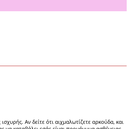
σχυρής. Αν δείτε ότι αιχμαλωτίζετε αρ­κούδα, και
ας να καταβάλει εσάς είναι προ­μήνυμα ασθένειας,