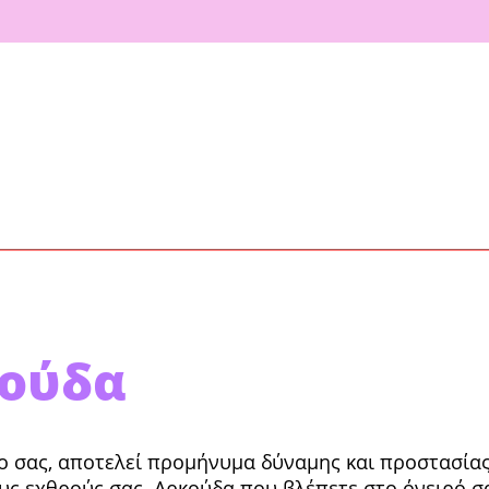
κούδα
 σας, αποτελεί προμήνυμα δύναμης και προ­στασίας ι
ους εχθρούς σας. Αρκούδα που βλέ­πετε στο όνειρό σ