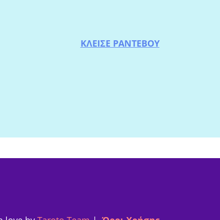
ΚΛΕΙΣΕ ΡΑΝΤΕΒΟΥ
h love by
Taroto Team
|
Όροι Χρήσης