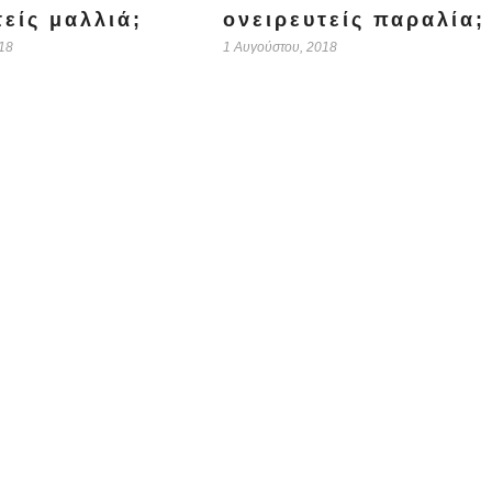
τείς μαλλιά;
ονειρευτείς παραλία;
18
1 Αυγούστου, 2018